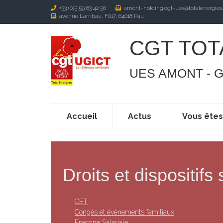
+33 (0)5 59 83 42 56
amont-holding.cgt-ues@totalenergies
avenue Larribau, F017, 64018 Pau
CGT TOT
UES AMONT - 
Accueil
Actus
Vous ête
Droits et dispositifs
CET
Congés et évènements familiaux
Epargne Salariale