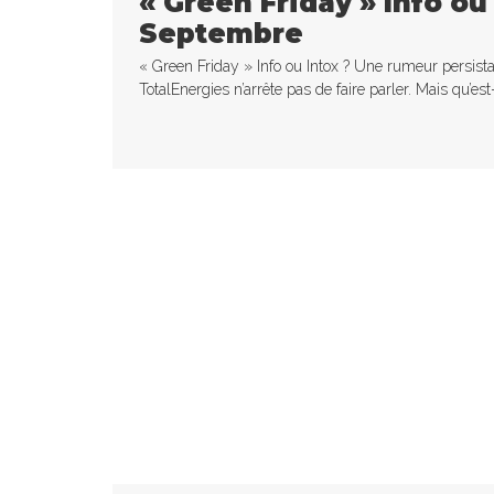
« Green Friday » Info ou
Septembre
« Green Friday » Info ou Intox ? Une rumeur persist
TotalEnergies n’arrête pas de faire parler. Mais qu’est