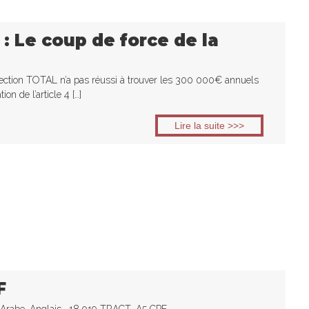
 Le coup de force de la
ection TOTAL n’a pas réussi à trouver les 300 000€ annuels
on de l’article 4 […]
Lire la suite >>>
F
, Arabe, Anglais… 18.019-TRACT_A5 CPF