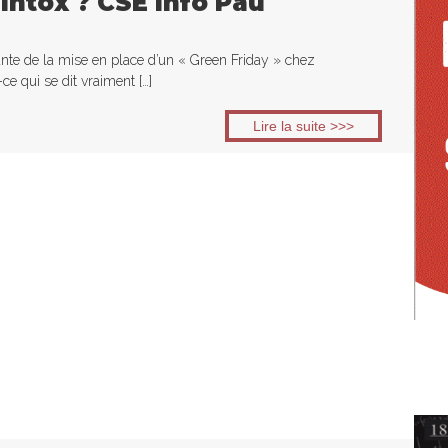
 Intox ? CSE Info Pau
ante de la mise en place d’un « Green Friday » chez
-ce qui se dit vraiment […]
Lire la suite >>>