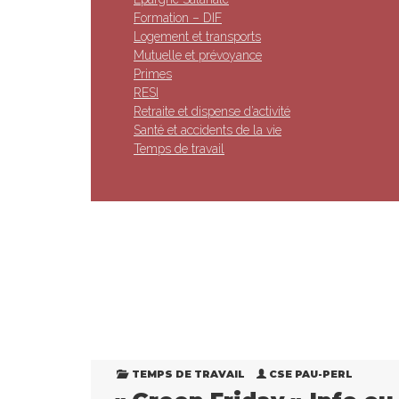
Formation – DIF
Logement et transports
Mutuelle et prévoyance
Primes
RESI
Retraite et dispense d’activité
Santé et accidents de la vie
Temps de travail
TEMPS DE TRAVAIL
CSE PAU-PERL