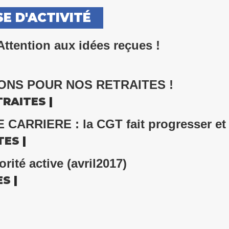
E D'ACTIVITÉ
ention aux idées reçues !
ONS POUR NOS RETRAITES !
TRAITES
|
RRIERE : la CGT fait progresser et s
TES
|
rité active (avril2017)
ES
|