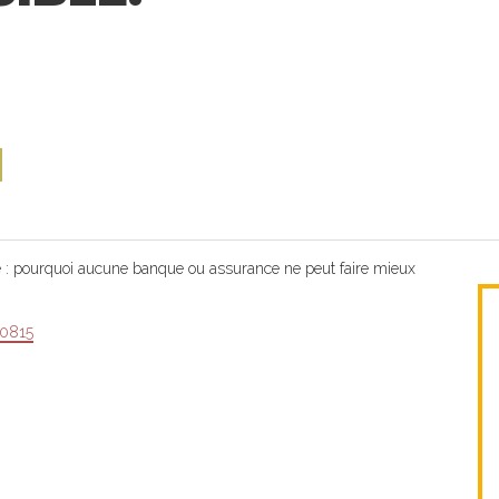
e
l
e : pourquoi aucune banque ou assurance ne peut faire mieux
0815