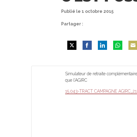
Publié le 1 octobre 2015
Partager :
Share
Share
Share
Share
Shar
on
on
on
on
on
Twitter
Facebook
LinkedIn
WhatsApp
Emai
Simulateur de retraite complémentair
que l’AGIRC
15.043-TRACT CAMPAGNE AGIRC_21