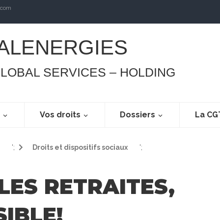
.com
ALENERGIES
GLOBAL SERVICES – HOLDING
s
Vos droits
Dossiers
La CG
';
Droits et dispositifs sociaux
';
LES RETRAITES,
SIBLE!