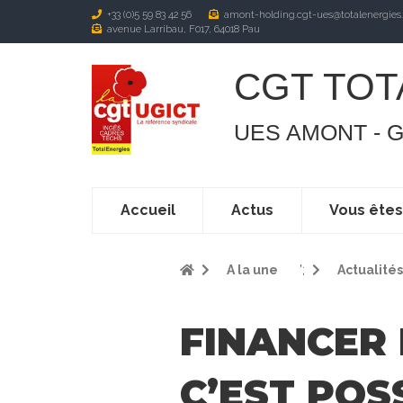
+33 (0)5 59 83 42 56
amont-holding.cgt-ues@totalenergies
avenue Larribau, F017, 64018 Pau
CGT TOT
UES AMONT - 
Accueil
Actus
Vous ête
A la une
';
Actualités
FINANCER 
C’EST POS