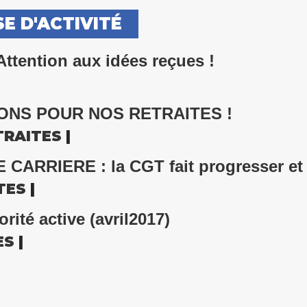
E D'ACTIVITÉ
ention aux idées reçues !
ONS POUR NOS RETRAITES !
TRAITES
|
RRIERE : la CGT fait progresser et s
TES
|
rité active (avril2017)
ES
|