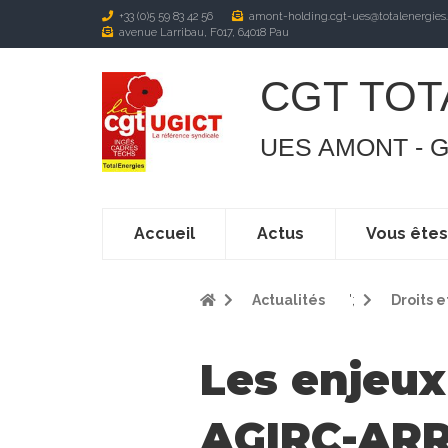
+33 (0)5 59 83 42 56
amont-holding.cgt-ues@totalenergies
avenue Larribau, F017, 64018 Pau
CGT TOT
UES AMONT - 
Accueil
Actus
Vous ête
Actualités
';
Droits e
Les enjeux
AGIRC-AR