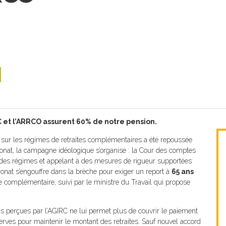
e
l
RC et l’ARRCO assurent 60% de notre pension.
n sur les régimes de retraites complémentaires a été repoussée
ronat, la campagne idéologique s’organise : la Cour des comptes
t des régimes et appelant à des mesures de rigueur supportées
tronat s’engouffre dans la brèche pour exiger un report à
65 ans
ite complémentaire, suivi par le ministre du Travail qui propose
 perçues par l’AGIRC ne lui permet plus de couvrir le paiement
erves pour maintenir le montant des retraites. Sauf nouvel accord