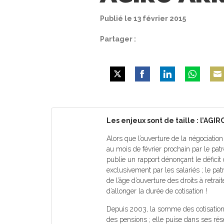
Publié le 13 février 2015
Partager :
Share
Share
Share
Share
Shar
on
on
on
on
on
Twitter
Facebook
LinkedIn
WhatsApp
Emai
Les enjeux sont de taille : l’AGI
Alors que l’ouverture de la négociatio
au mois de février prochain par le pat
publie un rapport dénonçant le défici
exclusivement par les salariés ; le pa
de l’âge d’ouverture des droits à retra
d’allonger la durée de cotisation !
Depuis 2003, la somme des cotisations
des pensions ; elle puise dans ses rés