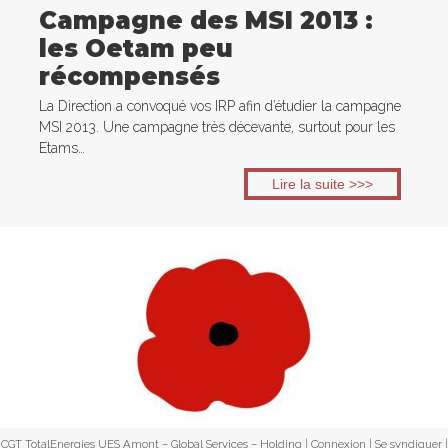
Campagne des MSI 2013 :
les Oetam peu
récompensés
La Direction a convoqué vos IRP afin d’étudier la campagne
MSI 2013. Une campagne très décevante, surtout pour les
Etams…
Lire la suite >>>
CGT TotalEnergies UES Amont – Global Services – Holding |
Connexion
|
Se syndiquer
|