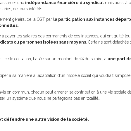
 à assumer une
indépendance financière du syndicat
mais aussi à po
lariés, de leurs intérêts…
onnement général de la CGT par
la participation aux instances dépar
onnelles.
ue à payer les salaires des permanents de ces instances, qui ont quitté le
ndicats ou personnes isolées sans moyens
. Certains sont détachés 
t, cette cotisation, basée sur un montant de 1% du salaire, a
une part de
ciper à sa manière à l’adaptation d’un modèle social qui voudrait s’impose
d’avis en commun, chacun peut amener sa contribution à une vie sociale d
oser un système que nous ne partageons pas en totalité…
et défendre une autre vision de la société.