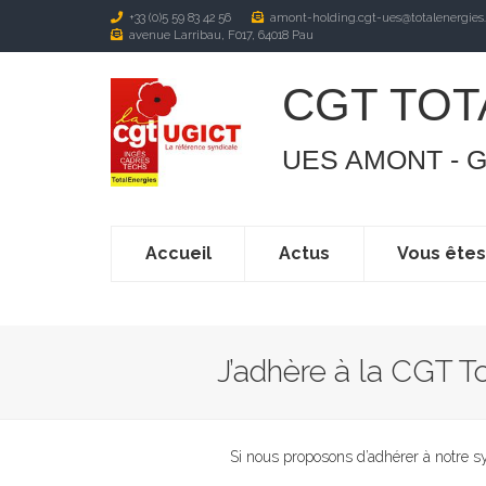
+33 (0)5 59 83 42 56
amont-holding.cgt-ues@totalenergies
avenue Larribau, F017, 64018 Pau
CGT TOT
UES AMONT - 
Accueil
Actus
Vous ête
J’adhère à la CGT T
Si nous proposons d’adhérer à notre sy