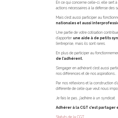
En ce qui concerne celle-ci, elle sert
actions nécessaires à la défense des sa
Mais c’est aussi participer au foncti
nationales et aussi interprofessi
Une partie de votre cotisation contrib
d’apporter
une aide à de petits sy
l’entreprise, mais ils sont rares.
En plus de participer au fonctionnemen
de l’adhérent.
S’engager en adhérant c’est aussi parti
nos différences et de nos aspirations…
Par nos réflexions et la construction 
différente de celle que veut nous imp
Je fais le pas….j’adhère à un syndicat.
Adhérer à la CGT c’est partager 
Statuts de la CGT