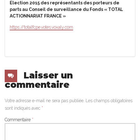
Election 2015 des représentants des porteurs de
parts au Conseil de surveillance du Fonds « TOTAL
ACTIONNARIAT FRANCE »
https://totalfcpe.votes.voxaly.com
Laisser un
commentaire
Votre adresse e-mail ne sera pas publiée.
Les champs obligatoires
sont indiqués avec
*
Commentaire
*