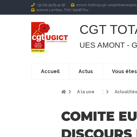
+33 (0)5 59 83 42 56
amont-holding.cgt-ues@totalenergies
avenue Larribau, F017, 64018 Pau
CGT TOT
UES AMONT - 
Accueil
Actus
Vous ête
A la une
';
Actualités
COMITE EU
DISCOURS 