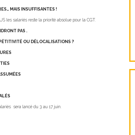
ES… MAIS INSUFFISANTES !
S les salariés reste la priorité absolue pour la CGT.
NDRONT PAS .
PÉTITIVITÉ OU DÉLOCALISATIONS ?
EURES
TIES
 ASSUMÉES
ALÉS
ariés sera lancé du 3 au 17 juin.