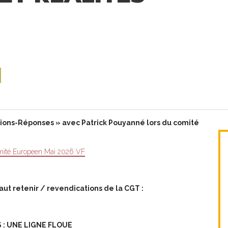
e
l
ions-Réponses » avec Patrick
Pouyanné
lors du comité
mité Europeen Mai 2026 VF
aut retenir / revendications de la CGT :
S : UNE LIGNE FLOUE