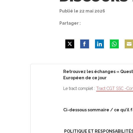
Publié le 22 mai 2026
Partager :
Share
Share
Share
Share
Shar
on
on
on
on
on
Twitter
Facebook
LinkedIn
WhatsApp
Emai
Retrouvez les échanges « Quest
Européen de ce jour
Le tract complet :
Tract CGT SSC -Co
Ci-dessous sommaire / ce qu’il f
️ POLITIQUE ET RESPONSABILITÉ