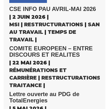
CSE INFO PAU AVRIL-MAI 2026
| 2 JUIN 2026 |
MSI
|
RESTRUCTURATIONS
|
SANTÉ
AU TRAVAIL
|
TEMPS DE
TRAVAIL
|
COMITE EUROPEEN – ENTRE
DISCOURS ET REALITES
| 22 MAI 2026 |
RÉMUNÉRATIONS ET
CARRIÈRE
|
RESTRUCTURATIONS
|
S
TRAITANCE
|
Lettre ouverte au PDG de
TotalEnergies
| 5 MAI 2026 |