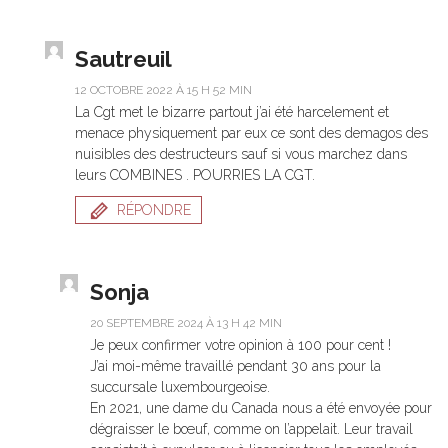
Sautreuil
12 OCTOBRE 2022 À 15 H 52 MIN
La Cgt met le bizarre partout j’ai été harcelement et
menace physiquement par eux ce sont des demagos des
nuisibles des destructeurs sauf si vous marchez dans
leurs COMBINES . POURRIES LA CGT.
RÉPONDRE
Sonja
20 SEPTEMBRE 2024 À 13 H 42 MIN
Je peux confirmer votre opinion à 100 pour cent !
J’ai moi-même travaillé pendant 30 ans pour la
succursale luxembourgeoise.
En 2021, une dame du Canada nous a été envoyée pour
dégraisser le bœuf, comme on l’appelait. Leur travail