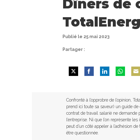
Dîners de 
TotalEnerg
Publié le 25 mai 2023
Partager :
Share
Share
Share
Share
Shar
on
on
on
on
on
Twitter
Facebook
LinkedIn
WhatsApp
Emai
Confronté à l’opprobre de l’opinion, Tot
prend ici toute sa saveur) un guide de
contrat de travail salarié ne demande 
l’entreprise. Ni que l’on représente le
peut d’un côté appeler à l’adhésion de t
être questionnée.