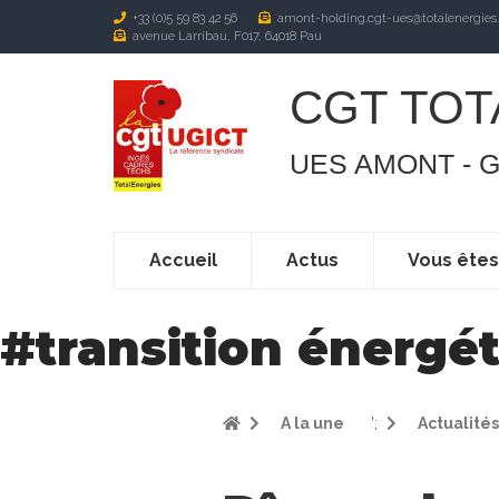
+33 (0)5 59 83 42 56
amont-holding.cgt-ues@totalenergies
avenue Larribau, F017, 64018 Pau
CGT TOT
UES AMONT - 
Accueil
Actus
Vous ête
#
transition énergé
A la une
';
Actualités