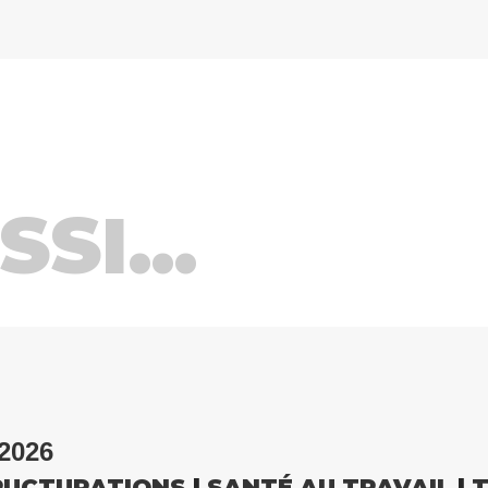
SI...
2026
RUCTURATIONS
|
SANTÉ AU TRAVAIL
|
T