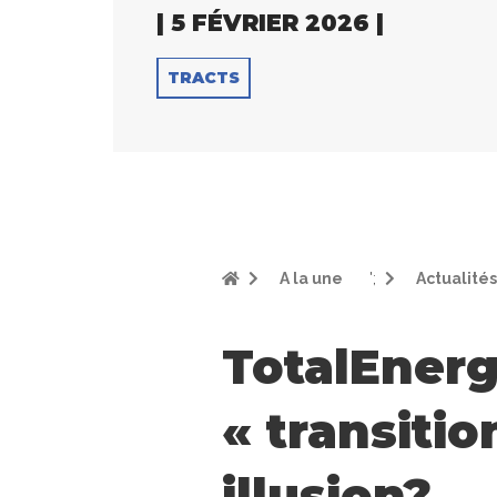
| 5 FÉVRIER 2026 |
TRACTS
A la une
';
Actualités
TotalEnerg
« transitio
illusion?