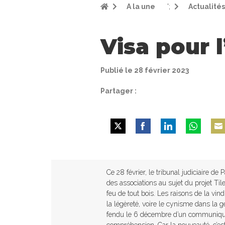
A la une
';
Actualités
Visa pour l
Publié le 28 février 2023
Partager :
Share
Share
Share
Share
Shar
on
on
on
on
on
Twitter
Facebook
LinkedIn
WhatsApp
Emai
Ce 28 février, le tribunal judiciaire de
des associations au sujet du projet Ti
feu de tout bois. Les raisons de la vin
la légèreté, voire le cynisme dans la 
fendu le 6 décembre d’un communiqué 