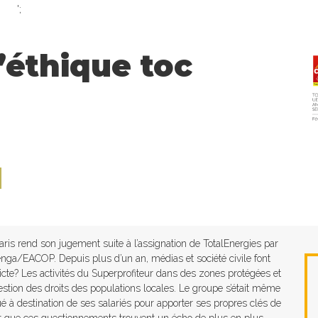
';
’éthique toc
e
l
 Paris rend son jugement suite à l’assignation de TotalEnergies par
lenga/EACOP. Depuis plus d’un an, médias et société civile font
dicte? Les activités du Superprofiteur dans des zones protégées et
gestion des droits des populations locales. Le groupe s’était même
à destination de ses salariés pour apporter ses propres clés de