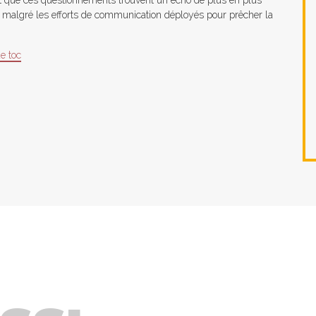
st que ces questionnements trouvent un écho de plus en plus
 malgré les efforts de communication déployés pour prêcher la
e toc