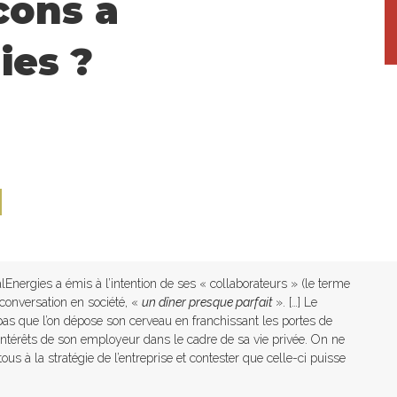
cons à
ies ?
e
l
alEnergies a émis à l’intention de ses « collaborateurs » (le terme
 conversation en société, «
un dîner presque parfait
». […] Le
pas que l’on dépose son cerveau en franchissant les portes de
s intérêts de son employeur dans le cadre de sa vie privée. On ne
ous à la stratégie de l’entreprise et contester que celle-ci puisse