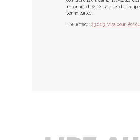
compréhension. Car la nouveauté, c’e
important chez les salariés du Groupe
bonne parole…
Lire le tract :
23.003_Visa pour l’éthiqu