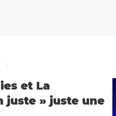
';
ies et La
n juste » juste une