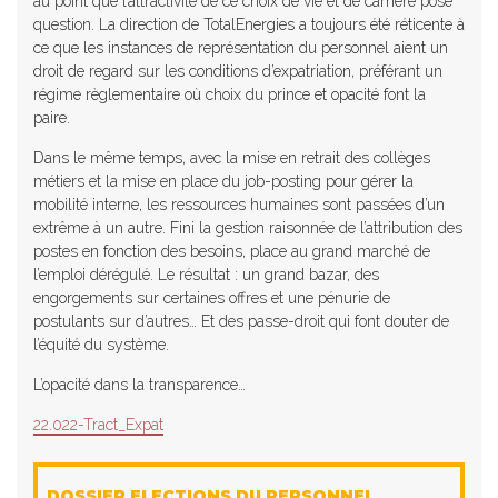
au point que l’attractivité de ce choix de vie et de carrière pose
question. La direction de TotalEnergies a toujours été réticente à
ce que les instances de représentation du personnel aient un
droit de regard sur les conditions d’expatriation, préférant un
régime règlementaire où choix du prince et opacité font la
paire.
Dans le même temps, avec la mise en retrait des collèges
métiers et la mise en place du job-posting pour gérer la
mobilité interne, les ressources humaines sont passées d’un
extrême à un autre. Fini la gestion raisonnée de l’attribution des
postes en fonction des besoins, place au grand marché de
l’emploi dérégulé. Le résultat : un grand bazar, des
engorgements sur certaines offres et une pénurie de
postulants sur d’autres… Et des passe-droit qui font douter de
l’équité du système.
L’opacité dans la transparence…
22.022-Tract_Expat
DOSSIER ELECTIONS DU PERSONNEL