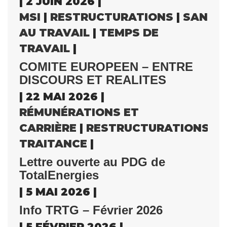
| 2 JUIN 2026 |
MSI
|
RESTRUCTURATIONS
|
SANTÉ
AU TRAVAIL
|
TEMPS DE
TRAVAIL
|
COMITE EUROPEEN – ENTRE
DISCOURS ET REALITES
| 22 MAI 2026 |
RÉMUNÉRATIONS ET
CARRIÈRE
|
RESTRUCTURATIONS
|
S
TRAITANCE
|
Lettre ouverte au PDG de
TotalEnergies
| 5 MAI 2026 |
Info TRTG – Février 2026
| 5 FÉVRIER 2026 |