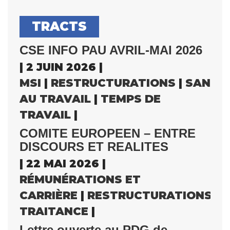
TRACTS
CSE INFO PAU AVRIL-MAI 2026
| 2 JUIN 2026 |
MSI
|
RESTRUCTURATIONS
|
SANTÉ
AU TRAVAIL
|
TEMPS DE
TRAVAIL
|
COMITE EUROPEEN – ENTRE
DISCOURS ET REALITES
| 22 MAI 2026 |
RÉMUNÉRATIONS ET
CARRIÈRE
|
RESTRUCTURATIONS
|
S
TRAITANCE
|
Lettre ouverte au PDG de