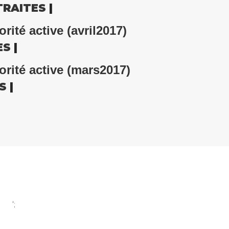
TRAITES
|
rité active (avril2017)
ES
|
orité active (mars2017)
S
|
';