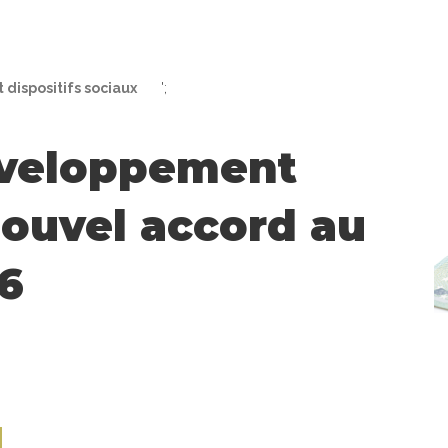
t dispositifs sociaux
';
veloppement
nouvel accord au
16