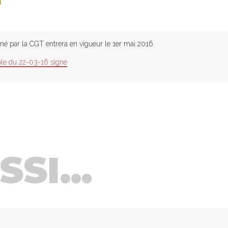
e
l
gné par la CGT entrera en vigueur le 1er mai 2016
le du 22-03-16 signé
SI...