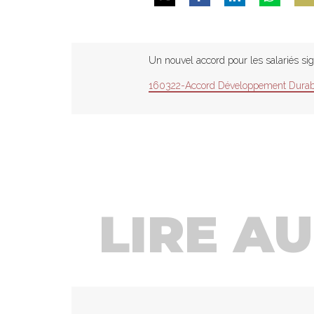
Share
Share
Share
Share
Shar
on
on
on
on
on
Twitter
Facebook
LinkedIn
WhatsApp
Emai
Un nouvel accord pour les salariés si
160322-Accord Développement Durab
LIRE AUS