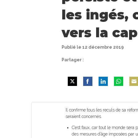
les ingés, 
vers la cap
Publié le 12 décembre 2019
Partager :
Share
Share
Share
Share
Shar
on
on
on
on
on
Twitter
Facebook
LinkedIn
WhatsApp
Emai
Il confirme tous les reculs de sa réfor
seraient concernés.
C’est faux, car tout le monde sera 
des mesures d’âge imposées par un