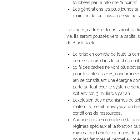
touchées par la réforme “à points”… 
Les générations les plus jeunes sub
maintien de leur niveau de vie ne se
Les ingés, cadres et techs seront parti
vie, ils seront poussés vers la capital
de Black Rock.
La prise en compte de toute la carr
derniers mois dans le public pénali
10 % des cadres ne vont plus cotise
pour les intéressé·e·s, condamné·e·s
(en se constituant une épargne don
perte surtout pour le système de retr
soit environ 3 milliards par an.
L’exclusion des mécanismes de sol
maternité,…serait renvoyée à un fin
conditions de ressources…
Aucune prise en compte de la pénib
régimes spéciaux et la fonction pu
minima qui bénéficie à moins de 3 %
pour les femmes et permet au mieux