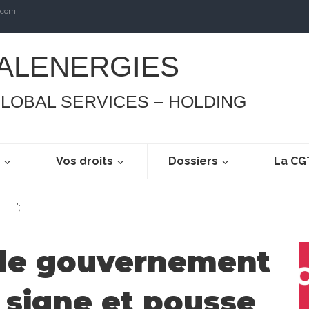
.com
ALENERGIES
GLOBAL SERVICES – HOLDING
s
Vos droits
Dossiers
La CG
';
: le gouvernement
t signe et pousse