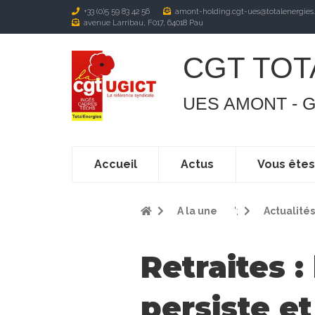
+33 (0)5 59 83 42 56
amont-holding.cgt-ues@totalenergies
avenue Larribau, F017, 64018 Pau
CGT TOT
UES AMONT - 
Accueil
Actus
Vous ête
A la une
';
Actualités
Retraites 
persiste e