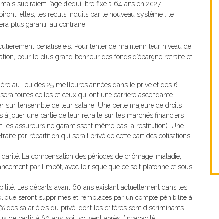
mais subiraient l’âge d’équilibre fixé à 64 ans en 2027.
iront, elles, les reculs induits par le nouveau système : le
ra plus garanti, au contraire.
culièrement pénalisé·e·s. Pour tenter de maintenir leur niveau de
isation, pour le plus grand bonheur des fonds d’épargne retraite et
ière au lieu des 25 meilleures années dans le privé et des 6
sera toutes celles et ceux qui ont une carrière ascendante.
r sur l’ensemble de leur salaire. Une perte majeure de droits
 à jouer une partie de leur retraite sur les marchés financiers
t les assureurs ne garantissent même pas la restitution). Une
aite par répartition qui serait privé de cette part des cotisations,
idarité. La compensation des périodes de chômage, maladie,
ancement par l’impôt, avec le risque que ce soit plafonné et sous
ilité. Les départs avant 60 ans existant actuellement dans les
blique seront supprimés et remplacés par un compte pénibilité à
 des salarié·e·s du privé, dont les critères sont discriminants
 de partir à 60 ans, soit souvent après l’incapacité.