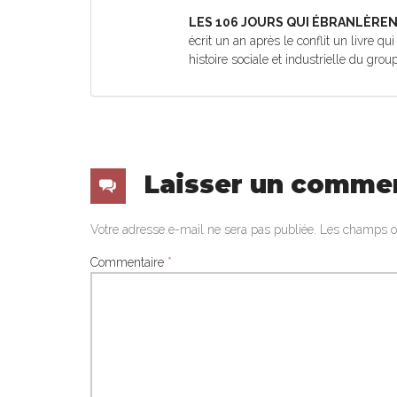
LES 106 JOURS QUI ÉBRANLÈREN
écrit un an après le conflit un livre qu
histoire sociale et industrielle du gro
Laisser un comme
Votre adresse e-mail ne sera pas publiée.
Les champs ob
Commentaire
*