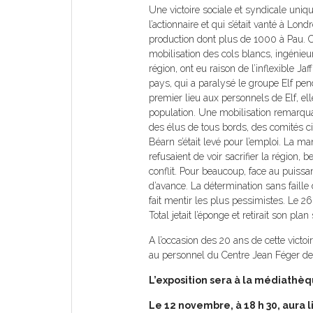
Une victoire sociale et syndicale uniq
l’actionnaire et qui s’était vanté à Lon
production dont plus de 1000 à Pau. C
mobilisation des cols blancs, ingénieur
région, ont eu raison de l’inflexible Ja
pays, qui a paralysé le groupe Elf pend
premier lieu aux personnels de Elf, ell
population. Une mobilisation remarqua
des élus de tous bords, des comités ci
Béarn s’était levé pour l’emploi. La m
refusaient de voir sacrifier la région, b
conflit. Pour beaucoup, face au puissan
d’avance. La détermination sans faille 
fait mentir les plus pessimistes. Le 26 
Total jetait l’éponge et retirait son plan
A l’occasion des 20 ans de cette victoir
au personnel du Centre Jean Féger de
L’exposition sera à la médiathè
Le 12 novembre, à 18 h 30, aura li