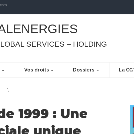
.com
ALENERGIES
GLOBAL SERVICES – HOLDING
s
Vos droits
Dossiers
La CG
';
 de 1999 : Une
ciale unique