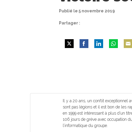
Publié le 5 novembre 2019
Partager :
Share
Share
Share
Share
Shar
on
on
on
on
on
Twitter
Facebook
LinkedIn
WhatsApp
Emai
Il y a 20 ans, un conflit exceptionnel 
sont pas légions et il est bon de les r
en 1999 est intéressant à plus d’un titr
106 jours de grève avec occupation du
l’informatique du groupe.