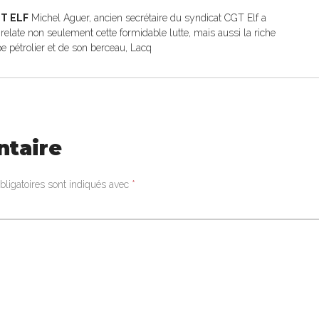
T ELF
Michel Aguer, ancien secrétaire du syndicat CGT Elf a
i relate non seulement cette formidable lutte, mais aussi la riche
upe pétrolier et de son berceau, Lacq
ntaire
ligatoires sont indiqués avec
*