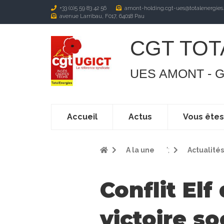
+33 (0)5 59 83 42 56
amont-holding.cgt-ues@totalenergies
avenue Larribau, F017, 64018 Pau
CGT TOT
UES AMONT - 
Accueil
Actus
Vous ête
A la une
';
Actualités
Conflit Elf
victoire so