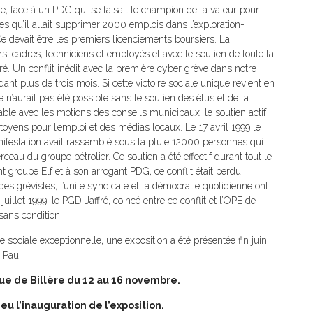
ue, face à un PDG qui se faisait le champion de la valeur pour
dres qu’il allait supprimer 2000 emplois dans l’exploration-
e devait être les premiers licenciements boursiers. La
s, cadres, techniciens et employés et avec le soutien de toute la
ffré. Un conflit inédit avec la première cyber grève dans notre
ant plus de trois mois. Si cette victoire sociale unique revient en
e n’aurait pas été possible sans le soutien des élus et de la
ble avec les motions des conseils municipaux, le soutien actif
toyens pour l’emploi et des médias locaux. Le 17 avril 1999 le
anifestation avait rassemblé sous la pluie 12000 personnes qui
erceau du groupe pétrolier. Ce soutien a été effectif durant tout le
t groupe Elf et à son arrogant PDG, ce conflit était perdu
des grévistes, l’unité syndicale et la démocratie quotidienne ont
juillet 1999, le PGD Jaffré, coincé entre ce conflit et l’OPE de
 sans condition.
e sociale exceptionnelle, une exposition a été présentée fin juin
 Pau.
que de Billère du 12 au 16 novembre.
eu l’inauguration de l’exposition.