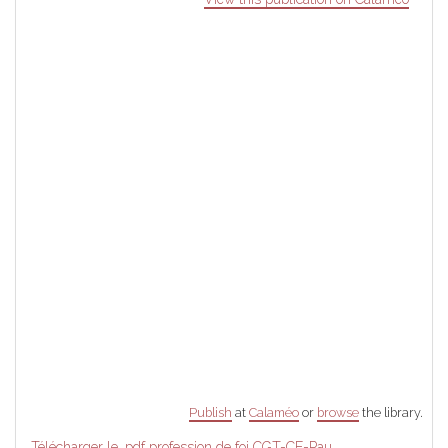
Publish
at
Calaméo
or
browse
the library.
Télécharger le .pdf profession de foi CGT-CE-Pau