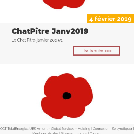
4 février 2019
ChatPitre Janv2019
Le Chat Pitre-janvier 2019v1
Lire la suite >>>
CGT TotalEnergies UES Amont – Global Services – Holding |
Connexion
|
Se syndiquer
|
Mentions légales
|
Signaler un abus
|
Contact